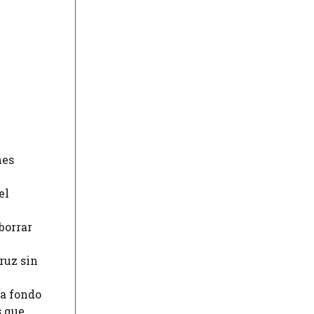
nes
el
borrar
ruz sin
 a fondo
s que