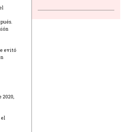
el
spués.
sión
e evitó
ón
 2020,
 el