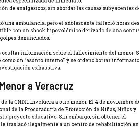
édica especializada de inmediato.
ción de analgésicos, sin abordar las causas subyacentes d
itó una ambulancia, pero el adolescente falleció horas de
ible con un shock hipovolémico derivado de una contu
 golpes denunciados.
 ocultar información sobre el fallecimiento del menor. S
nte como un “asunto interno” y se ordenó borrar informaci
investigación exhaustiva.
 Menor a Veracruz
de la CNDH involucra a otro menor. El 4 de noviembre de
nal de la Procuraduría de Protección de Niñas, Niños y
to proyecto educativo. Sin embargo, sin obtener el
le trasladó ilegalmente a un centro de rehabilitación en